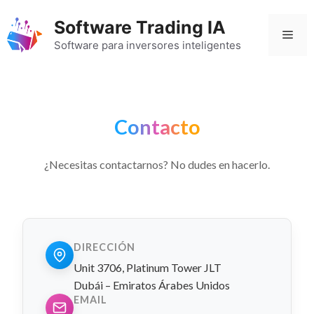
Saltar
Software Trading IA
al
Men
contenido
Software para inversores inteligentes
Contacto
¿Necesitas contactarnos? No dudes en hacerlo.
DIRECCIÓN
Unit 3706, Platinum Tower JLT
Dubái – Emiratos Árabes Unidos
EMAIL