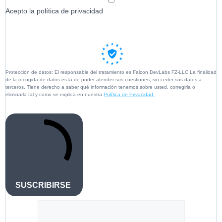
Acepto la política de privacidad
Protección de datos: El responsable del tratamiento es Falcon DevLabs FZ-LLC La finalidad
de la recogida de datos es la de poder atender sus cuestiones, sin ceder sus datos a
terceros. Tiene derecho a saber qué información tenemos sobre usted, corregirla o
eliminarla tal y como se explica en nuestra
Política de Privacidad.
SUSCRIBIRSE