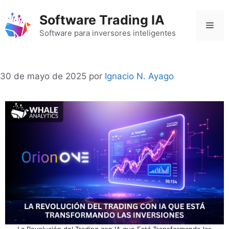
Saltar
Software Trading IA
al
Men
contenido
Software para inversores inteligentes
30 de mayo de 2025
por
Ignacio N. Ayago
La Revolución del Trading con IA que Está Transformando las