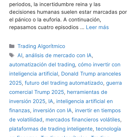
periodos, la incertidumbre reina y las
decisiones humanas suelen estar marcadas por
el pánico o la euforia. A continuación,
repasamos cuatro episodios …
Leer más
Categorías
Trading Algorítmico
Etiquetas
AI
,
análisis de mercado con IA
,
automatización del trading
,
cómo invertir con
inteligencia artificial
,
Donald Trump aranceles
2025
,
futuro del trading automatizado
,
guerra
comercial Trump 2025
,
herramientas de
inversión 2025
,
IA
,
inteligencia artificial en
finanzas
,
inversión con IA
,
invertir en tiempos
de volatilidad
,
mercados financieros volátiles
,
plataformas de trading inteligente
,
tecnología