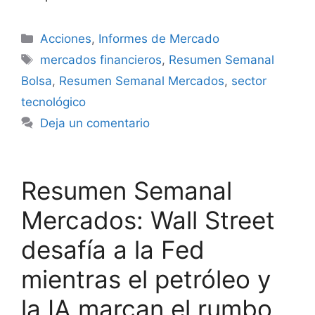
Categorías
Acciones
,
Informes de Mercado
Etiquetas
mercados financieros
,
Resumen Semanal
Bolsa
,
Resumen Semanal Mercados
,
sector
tecnológico
Deja un comentario
Resumen Semanal
Mercados: Wall Street
desafía a la Fed
mientras el petróleo y
la IA marcan el rumbo