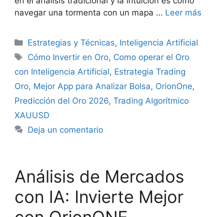
en el análisis tradicional y la intuición es como
navegar una tormenta con un mapa …
Leer más
Categorías
Estrategias y Técnicas
,
Inteligencia Artificial
Etiquetas
Cómo Invertir en Oro
,
Como operar el Oro
con Inteligencia Artificial
,
Estrategia Trading
Oro
,
Mejor App para Analizar Bolsa
,
OrionOne
,
Predicción del Oro 2026
,
Trading Algorítmico
XAUUSD
Deja un comentario
Análisis de Mercados
con IA: Invierte Mejor
con OrionONE