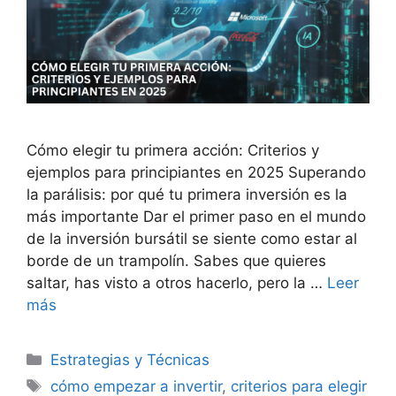
Cómo elegir tu primera acción: Criterios y
ejemplos para principiantes en 2025 Superando
la parálisis: por qué tu primera inversión es la
más importante Dar el primer paso en el mundo
de la inversión bursátil se siente como estar al
borde de un trampolín. Sabes que quieres
saltar, has visto a otros hacerlo, pero la …
Leer
más
Categorías
Estrategias y Técnicas
Etiquetas
cómo empezar a invertir
,
criterios para elegir