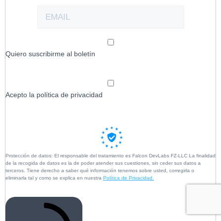
Quiero suscribirme al boletín
Acepto la política de privacidad
Protección de datos: El responsable del tratamiento es Falcon DevLabs FZ-LLC La finalidad
de la recogida de datos es la de poder atender sus cuestiones, sin ceder sus datos a
terceros. Tiene derecho a saber qué información tenemos sobre usted, corregirla o
eliminarla tal y como se explica en nuestra
Política de Privacidad.