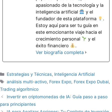
apasionado de la tecnología y la
inteligencia artificial
y el
fundador de esta plataforma
.
Estoy aquí para ser tu guía en
este emocionante viaje hacia el
crecimiento personal
y el
éxito financiero
.
Ver biografía completa
Categorías
Estrategias y Técnicas
,
Inteligencia Artificial
Etiquetas
análisis multi-activo
,
Forex Expo
,
Forex Expo Dubai
,
Trading algorítmico
Invertir en criptomonedas de IA: Guía paso a paso
para principiantes
IA para Analizar Acciones: Tu Copiloto de Inversión