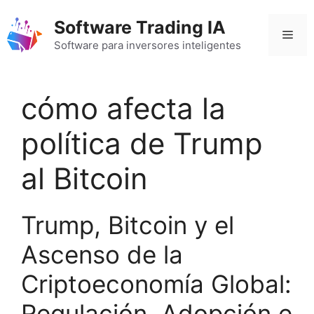
Saltar
Software Trading IA
al
Men
contenido
Software para inversores inteligentes
cómo afecta la
política de Trump
al Bitcoin
Trump, Bitcoin y el
Ascenso de la
Criptoeconomía Global:
Regulación, Adopción e