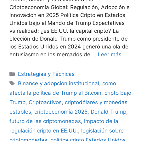
Criptoeconomía Global: Regulación, Adopción e
Innovación en 2025 Política Cripto en Estados
Unidos bajo el Mando de Trump Expectativas
vs realidad: ¿es EE.UU. la capital cripto? La
elección de Donald Trump como presidente de
los Estados Unidos en 2024 generó una ola de
entusiasmo en los mercados de …
Leer más
Categorías
Estrategias y Técnicas
Etiquetas
Binance y adopción institucional
,
cómo
afecta la política de Trump al Bitcoin
,
cripto bajo
Trump
,
Criptoactivos
,
criptodólares y monedas
estables
,
criptoeconomía 2025
,
Donald Trump
,
futuro de las criptomonedas
,
impacto de la
regulación cripto en EE.UU.
,
legislación sobre
criptomonedas
,
política cripto Estados Unidos
,