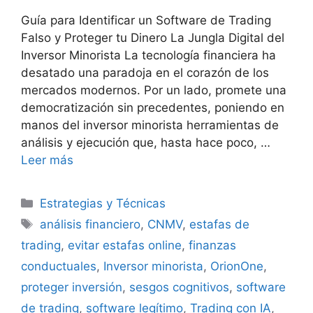
Guía para Identificar un Software de Trading
Falso y Proteger tu Dinero La Jungla Digital del
Inversor Minorista La tecnología financiera ha
desatado una paradoja en el corazón de los
mercados modernos. Por un lado, promete una
democratización sin precedentes, poniendo en
manos del inversor minorista herramientas de
análisis y ejecución que, hasta hace poco, …
Leer más
Categorías
Estrategias y Técnicas
Etiquetas
análisis financiero
,
CNMV
,
estafas de
trading
,
evitar estafas online
,
finanzas
conductuales
,
Inversor minorista
,
OrionOne
,
proteger inversión
,
sesgos cognitivos
,
software
de trading
,
software legítimo
,
Trading con IA
,