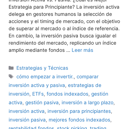
Estrategia para Principiante? La inversión activa
delega en gestores humanos la selección de
acciones y el timing de mercado, con el objetivo
de superar al mercado o al índice de referencia.
En cambio, la inversión pasiva busca igualar el
rendimiento del mercado, replicando un índice
amplio mediante fondos …
Leer más
Categorías
Estrategias y Técnicas
Etiquetas
cómo empezar a invertir.
,
comparar
inversión activa y pasiva
,
estrategias de
inversión
,
ETFs
,
fondos indexados
,
gestión
activa
,
gestión pasiva
,
inversión a largo plazo
,
inversión activa
,
inversión para principiantes
,
inversión pasiva
,
mejores fondos indexados
,
rentabilidad fondos
,
stock picking
,
trading