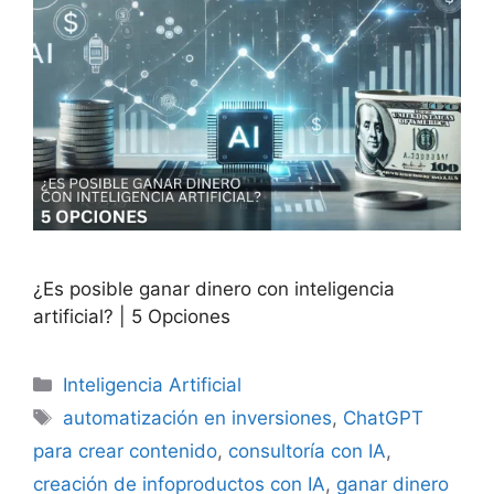
¿Es posible ganar dinero con inteligencia
artificial? | 5 Opciones
Categorías
Inteligencia Artificial
Etiquetas
automatización en inversiones
,
ChatGPT
para crear contenido
,
consultoría con IA
,
creación de infoproductos con IA
,
ganar dinero