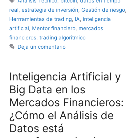
Análisis Técnico
,
bitcoin
,
datos en tiempo
real
,
estrategia de inversión
,
Gestión de riesgo
,
Herrramientas de trading
,
IA
,
inteligencia
artificial
,
Mentor financiero
,
mercados
financieros
,
trading algoritmico
Deja un comentario
Inteligencia Artificial y
Big Data en los
Mercados Financieros:
¿Cómo el Análisis de
Datos está