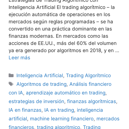
Estrategias de Trading Algorítmico con
Inteligencia Artificial El trading algorítmico – la
ejecución automática de operaciones en los
mercados según reglas programadas – se ha
convertido en una práctica dominante en las
finanzas modernas. En mercados como las
acciones de EE.UU., más del 60% del volumen
ya era generado por algoritmos en 2018​, y en …
Leer más
Categorías
Inteligencia Artificial
,
Trading Algorítmico
Etiquetas
Algoritmos de trading
,
Análisis financiero
con IA
,
aprendizaje automático en trading
,
estrategias de inversión
,
finanzas algorítmicas
,
IA en finanzas
,
IA en trading
,
inteligencia
artificial
,
machine learning financiero
,
mercados
financieros
,
trading algoritmico
,
Trading