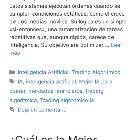
Estos sistemas ejecutan órdenes cuando se
cumplen condiciones estáticas, como el cruce
de dos medias móviles. Su lógica es un simple
«si-entonces», una automatización de tareas
repetitivas que, aunque rápida, carece de
inteligencia. Su objetivo era optimizar …
Leer
más
Categorías
Inteligencia Artificial
,
Trading Algorítmico
Etiquetas
IA
,
inteligencia artificial
,
Mejor IA para
operar
,
mercados financieros
,
trading
algoritmico
,
Trading algorítmico ia
Deja un comentario
¿Cuál es la Mejor