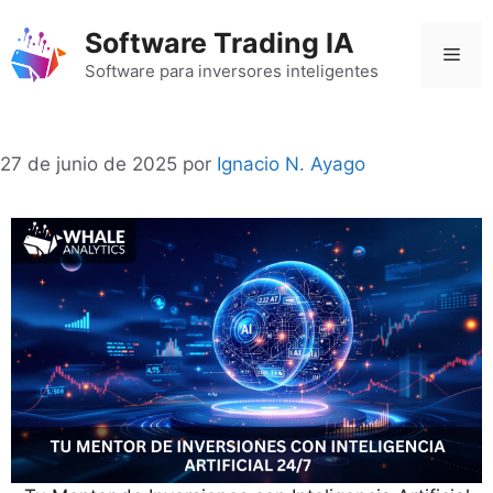
Saltar
Software Trading IA
al
Men
contenido
Software para inversores inteligentes
27 de junio de 2025
por
Ignacio N. Ayago