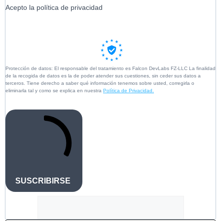
Acepto la política de privacidad
Protección de datos: El responsable del tratamiento es Falcon DevLabs FZ-LLC La finalidad
de la recogida de datos es la de poder atender sus cuestiones, sin ceder sus datos a
terceros. Tiene derecho a saber qué información tenemos sobre usted, corregirla o
eliminarla tal y como se explica en nuestra
Política de Privacidad.
SUSCRIBIRSE