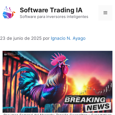
Saltar
Software Trading IA
al
Men
contenido
Software para inversores inteligentes
23 de junio de 2025
por
Ignacio N. Ayago
Resumen Semanal del Mercado: Tensión Geopolítica y Expectativas