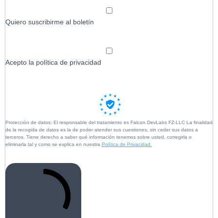
Quiero suscribirme al boletín
Acepto la política de privacidad
Protección de datos: El responsable del tratamiento es Falcon DevLabs FZ-LLC La finalidad
de la recogida de datos es la de poder atender sus cuestiones, sin ceder sus datos a
terceros. Tiene derecho a saber qué información tenemos sobre usted, corregirla o
eliminarla tal y como se explica en nuestra
Política de Privacidad.