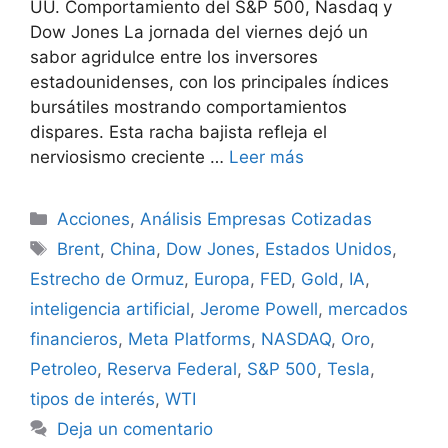
UU. Comportamiento del S&P 500, Nasdaq y
Dow Jones La jornada del viernes dejó un
sabor agridulce entre los inversores
estadounidenses, con los principales índices
bursátiles mostrando comportamientos
dispares. Esta racha bajista refleja el
nerviosismo creciente …
Leer más
Categorías
Acciones
,
Análisis Empresas Cotizadas
Etiquetas
Brent
,
China
,
Dow Jones
,
Estados Unidos
,
Estrecho de Ormuz
,
Europa
,
FED
,
Gold
,
IA
,
inteligencia artificial
,
Jerome Powell
,
mercados
financieros
,
Meta Platforms
,
NASDAQ
,
Oro
,
Petroleo
,
Reserva Federal
,
S&P 500
,
Tesla
,
tipos de interés
,
WTI
Deja un comentario