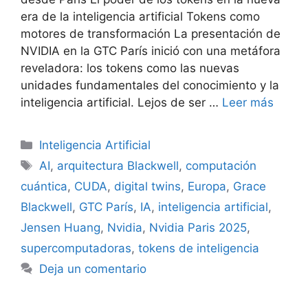
era de la inteligencia artificial Tokens como
motores de transformación La presentación de
NVIDIA en la GTC París inició con una metáfora
reveladora: los tokens como las nuevas
unidades fundamentales del conocimiento y la
inteligencia artificial. Lejos de ser …
Leer más
Categorías
Inteligencia Artificial
Etiquetas
AI
,
arquitectura Blackwell
,
computación
cuántica
,
CUDA
,
digital twins
,
Europa
,
Grace
Blackwell
,
GTC París
,
IA
,
inteligencia artificial
,
Jensen Huang
,
Nvidia
,
Nvidia Paris 2025
,
supercomputadoras
,
tokens de inteligencia
Deja un comentario