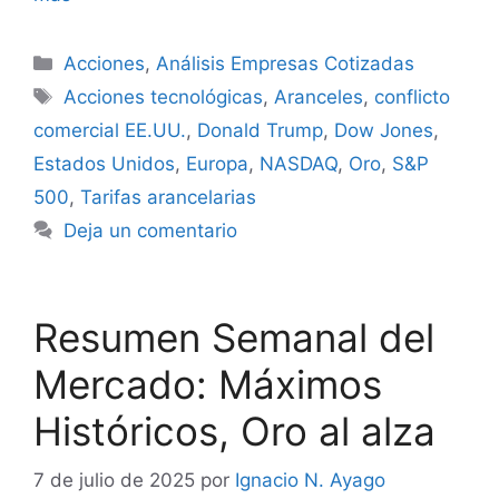
Categorías
Acciones
,
Análisis Empresas Cotizadas
Etiquetas
Acciones tecnológicas
,
Aranceles
,
conflicto
comercial EE.UU.
,
Donald Trump
,
Dow Jones
,
Estados Unidos
,
Europa
,
NASDAQ
,
Oro
,
S&P
500
,
Tarifas arancelarias
Deja un comentario
Resumen Semanal del
Mercado: Máximos
Históricos, Oro al alza
7 de julio de 2025
por
Ignacio N. Ayago