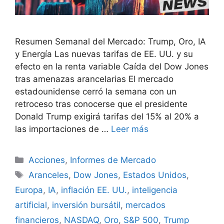
Resumen Semanal del Mercado: Trump, Oro, IA
y Energía Las nuevas tarifas de EE. UU. y su
efecto en la renta variable Caída del Dow Jones
tras amenazas arancelarias El mercado
estadounidense cerró la semana con un
retroceso tras conocerse que el presidente
Donald Trump exigirá tarifas del 15% al 20% a
las importaciones de …
Leer más
Categorías
Acciones
,
Informes de Mercado
Etiquetas
Aranceles
,
Dow Jones
,
Estados Unidos
,
Europa
,
IA
,
inflación EE. UU.
,
inteligencia
artificial
,
inversión bursátil
,
mercados
financieros
,
NASDAQ
,
Oro
,
S&P 500
,
Trump