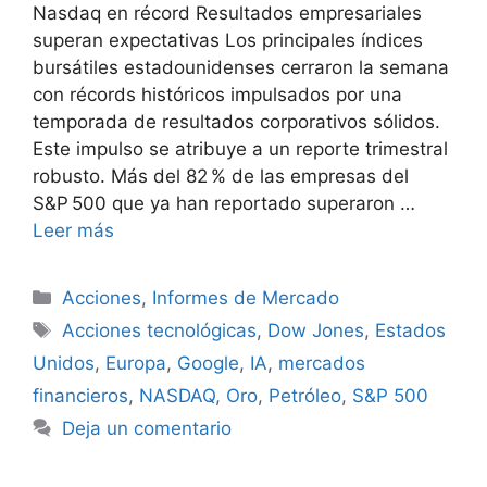
Nasdaq en récord Resultados empresariales
superan expectativas Los principales índices
bursátiles estadounidenses cerraron la semana
con récords históricos impulsados por una
temporada de resultados corporativos sólidos.
Este impulso se atribuye a un reporte trimestral
robusto. Más del 82 % de las empresas del
S&P 500 que ya han reportado superaron …
Leer más
Categorías
Acciones
,
Informes de Mercado
Etiquetas
Acciones tecnológicas
,
Dow Jones
,
Estados
Unidos
,
Europa
,
Google
,
IA
,
mercados
financieros
,
NASDAQ
,
Oro
,
Petróleo
,
S&P 500
Deja un comentario