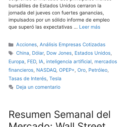
bursátiles de Estados Unidos cerraron la
jornada del jueves con fuertes ganancias,
impulsados por un sólido informe de empleo
que superó las expectativas …
Leer más
Categorías
Acciones
,
Análisis Empresas Cotizadas
Etiquetas
China
,
Dólar
,
Dow Jones
,
Estados Unidos
,
Europa
,
FED
,
IA
,
inteligencia artificial
,
mercados
financieros
,
NASDAQ
,
OPEP+
,
Oro
,
Petróleo
,
Tasas de Interés
,
Tesla
Deja un comentario
Resumen Semanal del
Mercado: Wall Street