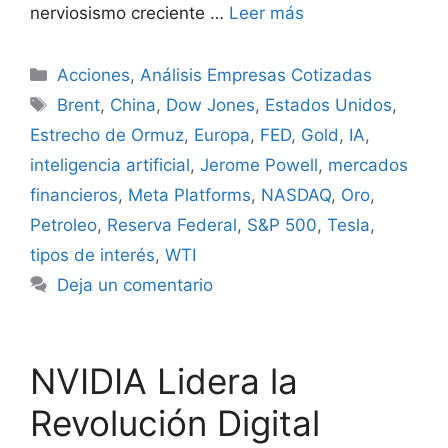
nerviosismo creciente …
Leer más
Categorías
Acciones
,
Análisis Empresas Cotizadas
Etiquetas
Brent
,
China
,
Dow Jones
,
Estados Unidos
,
Estrecho de Ormuz
,
Europa
,
FED
,
Gold
,
IA
,
inteligencia artificial
,
Jerome Powell
,
mercados
financieros
,
Meta Platforms
,
NASDAQ
,
Oro
,
Petroleo
,
Reserva Federal
,
S&P 500
,
Tesla
,
tipos de interés
,
WTI
Deja un comentario
NVIDIA Lidera la
Revolución Digital