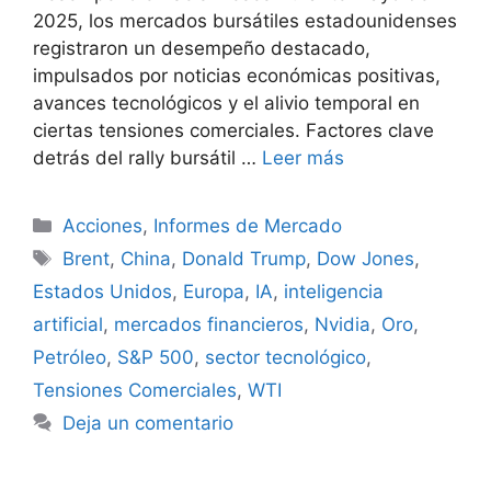
2025, los mercados bursátiles estadounidenses
registraron un desempeño destacado,
impulsados por noticias económicas positivas,
avances tecnológicos y el alivio temporal en
ciertas tensiones comerciales. Factores clave
detrás del rally bursátil …
Leer más
Categorías
Acciones
,
Informes de Mercado
Etiquetas
Brent
,
China
,
Donald Trump
,
Dow Jones
,
Estados Unidos
,
Europa
,
IA
,
inteligencia
artificial
,
mercados financieros
,
Nvidia
,
Oro
,
Petróleo
,
S&P 500
,
sector tecnológico
,
Tensiones Comerciales
,
WTI
Deja un comentario