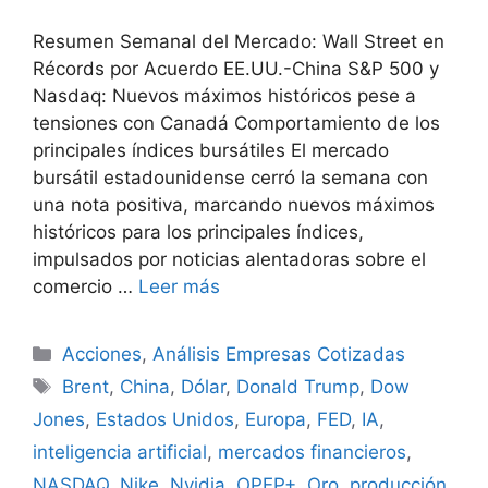
Resumen Semanal del Mercado: Wall Street en
Récords por Acuerdo EE.UU.-China S&P 500 y
Nasdaq: Nuevos máximos históricos pese a
tensiones con Canadá Comportamiento de los
principales índices bursátiles El mercado
bursátil estadounidense cerró la semana con
una nota positiva, marcando nuevos máximos
históricos para los principales índices,
impulsados por noticias alentadoras sobre el
comercio …
Leer más
Categorías
Acciones
,
Análisis Empresas Cotizadas
Etiquetas
Brent
,
China
,
Dólar
,
Donald Trump
,
Dow
Jones
,
Estados Unidos
,
Europa
,
FED
,
IA
,
inteligencia artificial
,
mercados financieros
,
NASDAQ
,
Nike
,
Nvidia
,
OPEP+
,
Oro
,
producción