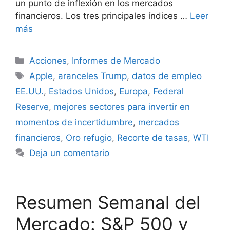
un punto de inflexión en los mercados
financieros. Los tres principales índices …
Leer
más
Categorías
Acciones
,
Informes de Mercado
Etiquetas
Apple
,
aranceles Trump
,
datos de empleo
EE.UU.
,
Estados Unidos
,
Europa
,
Federal
Reserve
,
mejores sectores para invertir en
momentos de incertidumbre
,
mercados
financieros
,
Oro refugio
,
Recorte de tasas
,
WTI
Deja un comentario
Resumen Semanal del
Mercado: S&P 500 y