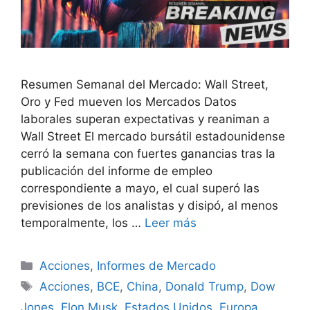
Resumen Semanal del Mercado: Wall Street,
Oro y Fed mueven los Mercados Datos
laborales superan expectativas y reaniman a
Wall Street El mercado bursátil estadounidense
cerró la semana con fuertes ganancias tras la
publicación del informe de empleo
correspondiente a mayo, el cual superó las
previsiones de los analistas y disipó, al menos
temporalmente, los …
Leer más
Categorías
Acciones
,
Informes de Mercado
Etiquetas
Acciones
,
BCE
,
China
,
Donald Trump
,
Dow
Jones
,
Elon Musk
,
Estados Unidos
,
Europa
,