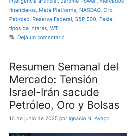
inteligencia artificial
,
Jerome Powell
,
mercados
financieros
,
Meta Platforms
,
NASDAQ
,
Oro
,
Petroleo
,
Reserva Federal
,
S&P 500
,
Tesla
,
tipos de interés
,
WTI
Deja un comentario
Resumen Semanal del
Mercado: Tensión
Israel-Irán sacude
Petróleo, Oro y Bolsas
16 de junio de 2025
por
Ignacio N. Ayago