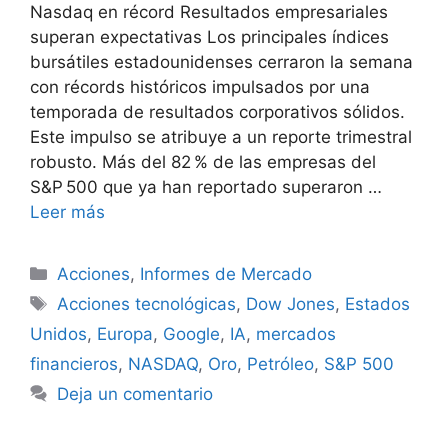
Nasdaq en récord Resultados empresariales
superan expectativas Los principales índices
bursátiles estadounidenses cerraron la semana
con récords históricos impulsados por una
temporada de resultados corporativos sólidos.
Este impulso se atribuye a un reporte trimestral
robusto. Más del 82 % de las empresas del
S&P 500 que ya han reportado superaron …
Leer más
Categorías
Acciones
,
Informes de Mercado
Etiquetas
Acciones tecnológicas
,
Dow Jones
,
Estados
Unidos
,
Europa
,
Google
,
IA
,
mercados
financieros
,
NASDAQ
,
Oro
,
Petróleo
,
S&P 500
Deja un comentario