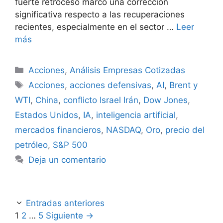
fuerte retroceso marcó una corrección
significativa respecto a las recuperaciones
recientes, especialmente en el sector …
Leer
más
Categorías
Acciones
,
Análisis Empresas Cotizadas
Etiquetas
Acciones
,
acciones defensivas
,
AI
,
Brent y
WTI
,
China
,
conflicto Israel Irán
,
Dow Jones
,
Estados Unidos
,
IA
,
inteligencia artificial
,
mercados financieros
,
NASDAQ
,
Oro
,
precio del
petróleo
,
S&P 500
Deja un comentario
Entradas anteriores
Página
Página
Página
1
2
…
5
Siguiente
→