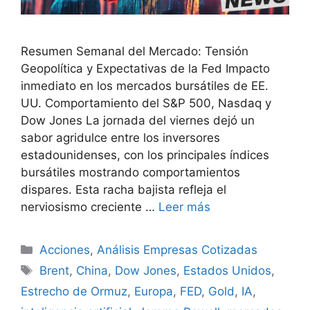
Resumen Semanal del Mercado: Tensión
Geopolítica y Expectativas de la Fed Impacto
inmediato en los mercados bursátiles de EE.
UU. Comportamiento del S&P 500, Nasdaq y
Dow Jones La jornada del viernes dejó un
sabor agridulce entre los inversores
estadounidenses, con los principales índices
bursátiles mostrando comportamientos
dispares. Esta racha bajista refleja el
nerviosismo creciente …
Leer más
Categorías
Acciones
,
Análisis Empresas Cotizadas
Etiquetas
Brent
,
China
,
Dow Jones
,
Estados Unidos
,
Estrecho de Ormuz
,
Europa
,
FED
,
Gold
,
IA
,