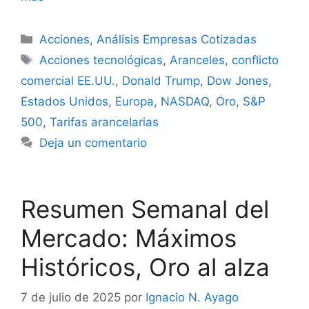
Categorías
Acciones
,
Análisis Empresas Cotizadas
Etiquetas
Acciones tecnológicas
,
Aranceles
,
conflicto
comercial EE.UU.
,
Donald Trump
,
Dow Jones
,
Estados Unidos
,
Europa
,
NASDAQ
,
Oro
,
S&P
500
,
Tarifas arancelarias
Deja un comentario
Resumen Semanal del
Mercado: Máximos
Históricos, Oro al alza
7 de julio de 2025
por
Ignacio N. Ayago