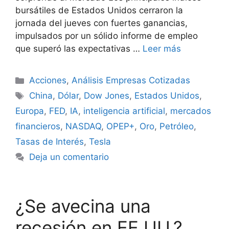
bursátiles de Estados Unidos cerraron la
jornada del jueves con fuertes ganancias,
impulsados por un sólido informe de empleo
que superó las expectativas …
Leer más
Categorías
Acciones
,
Análisis Empresas Cotizadas
Etiquetas
China
,
Dólar
,
Dow Jones
,
Estados Unidos
,
Europa
,
FED
,
IA
,
inteligencia artificial
,
mercados
financieros
,
NASDAQ
,
OPEP+
,
Oro
,
Petróleo
,
Tasas de Interés
,
Tesla
Deja un comentario
¿Se avecina una
recesión en EE.UU.?