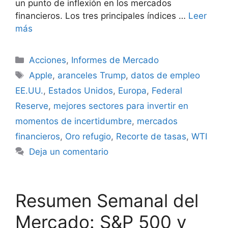
un punto de inflexión en los mercados
financieros. Los tres principales índices …
Leer
más
Categorías
Acciones
,
Informes de Mercado
Etiquetas
Apple
,
aranceles Trump
,
datos de empleo
EE.UU.
,
Estados Unidos
,
Europa
,
Federal
Reserve
,
mejores sectores para invertir en
momentos de incertidumbre
,
mercados
financieros
,
Oro refugio
,
Recorte de tasas
,
WTI
Deja un comentario
Resumen Semanal del
Mercado: S&P 500 y