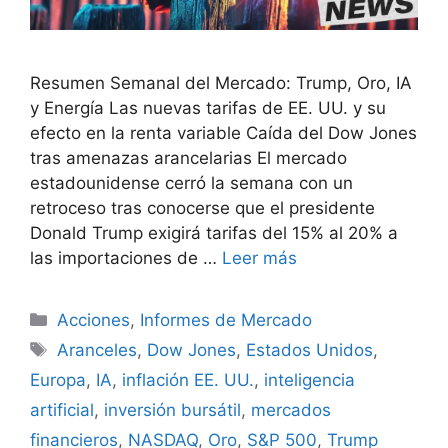
Resumen Semanal del Mercado: Trump, Oro, IA
y Energía Las nuevas tarifas de EE. UU. y su
efecto en la renta variable Caída del Dow Jones
tras amenazas arancelarias El mercado
estadounidense cerró la semana con un
retroceso tras conocerse que el presidente
Donald Trump exigirá tarifas del 15% al 20% a
las importaciones de …
Leer más
Categorías
Acciones
,
Informes de Mercado
Etiquetas
Aranceles
,
Dow Jones
,
Estados Unidos
,
Europa
,
IA
,
inflación EE. UU.
,
inteligencia
artificial
,
inversión bursátil
,
mercados
financieros
,
NASDAQ
,
Oro
,
S&P 500
,
Trump