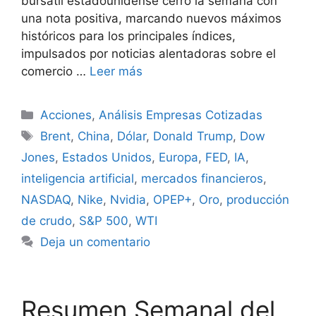
bursátil estadounidense cerró la semana con
una nota positiva, marcando nuevos máximos
históricos para los principales índices,
impulsados por noticias alentadoras sobre el
comercio …
Leer más
Categorías
Acciones
,
Análisis Empresas Cotizadas
Etiquetas
Brent
,
China
,
Dólar
,
Donald Trump
,
Dow
Jones
,
Estados Unidos
,
Europa
,
FED
,
IA
,
inteligencia artificial
,
mercados financieros
,
NASDAQ
,
Nike
,
Nvidia
,
OPEP+
,
Oro
,
producción
de crudo
,
S&P 500
,
WTI
Deja un comentario
Resumen Semanal del