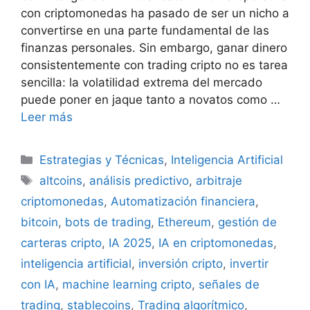
con criptomonedas ha pasado de ser un nicho a
convertirse en una parte fundamental de las
finanzas personales. Sin embargo, ganar dinero
consistentemente con trading cripto no es tarea
sencilla: la volatilidad extrema del mercado
puede poner en jaque tanto a novatos como …
Leer más
Categorías
Estrategias y Técnicas
,
Inteligencia Artificial
Etiquetas
altcoins
,
análisis predictivo
,
arbitraje
criptomonedas
,
Automatización financiera
,
bitcoin
,
bots de trading
,
Ethereum
,
gestión de
carteras cripto
,
IA 2025
,
IA en criptomonedas
,
inteligencia artificial
,
inversión cripto
,
invertir
con IA
,
machine learning cripto
,
señales de
trading
,
stablecoins
,
Trading algorítmico
,