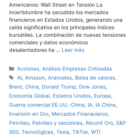
Americanos: Wall Street en Tensión La
incertidumbre ha sacudido los mercados
financieros en Estados Unidos, generando una
caída significativa en los principales índices
bursátiles. La combinación de nuevas tensiones
comerciales y datos económicos
desalentadores ha …
Leer más
Categorías
Acciones
,
Análisis Empresas Cotizadas
Etiquetas
AI
,
Amazon
,
Aranceles
,
Bolsa de valores
,
Brent
,
China
,
Donald Trump
,
Dow Jones
,
Economía Global
,
Estados Unidos
,
Europa
,
Guerra comercial EE.UU.-China
,
IA
,
IA China
,
Inversión en Oro
,
Mercados Finanacieros
,
Petróleo
,
Petróleo y sanciones
,
Récord Oro
,
S&P
500
,
Tecnológicas
,
Tesla
,
TikTok
,
WTI