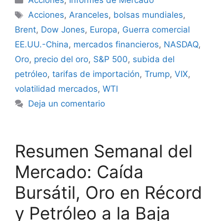
Acciones
,
Informes de Mercado
Etiquetas
Acciones
,
Aranceles
,
bolsas mundiales
,
Brent
,
Dow Jones
,
Europa
,
Guerra comercial
EE.UU.-China
,
mercados financieros
,
NASDAQ
,
Oro
,
precio del oro
,
S&P 500
,
subida del
petróleo
,
tarifas de importación
,
Trump
,
VIX
,
volatilidad mercados
,
WTI
Deja un comentario
Resumen Semanal del
Mercado: Caída
Bursátil, Oro en Récord
y Petróleo a la Baja