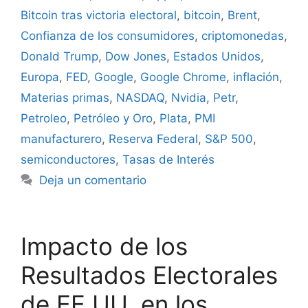
Bitcoin tras victoria electoral
,
bitcoin
,
Brent
,
Confianza de los consumidores
,
criptomonedas
,
Donald Trump
,
Dow Jones
,
Estados Unidos
,
Europa
,
FED
,
Google
,
Google Chrome
,
inflación
,
Materias primas
,
NASDAQ
,
Nvidia
,
Petr
,
Petroleo
,
Petróleo y Oro
,
Plata
,
PMI
manufacturero
,
Reserva Federal
,
S&P 500
,
semiconductores
,
Tasas de Interés
Deja un comentario
Impacto de los
Resultados Electorales
de EE.UU. en los