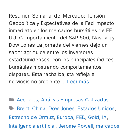
Resumen Semanal del Mercado: Tensión
Geopolítica y Expectativas de la Fed Impacto
inmediato en los mercados bursátiles de EE.
UU. Comportamiento del S&P 500, Nasdaq y
Dow Jones La jornada del viernes dejó un
sabor agridulce entre los inversores
estadounidenses, con los principales índices
bursátiles mostrando comportamientos
dispares. Esta racha bajista refleja el
nerviosismo creciente …
Leer más
Categorías
Acciones
,
Análisis Empresas Cotizadas
Etiquetas
Brent
,
China
,
Dow Jones
,
Estados Unidos
,
Estrecho de Ormuz
,
Europa
,
FED
,
Gold
,
IA
,
inteligencia artificial
,
Jerome Powell
,
mercados