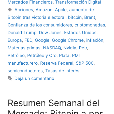
Mercados Financieros
,
Transformación Digital
Etiquetas
Acciones
,
Amazon
,
Apple
,
aumento de
Bitcoin tras victoria electoral
,
bitcoin
,
Brent
,
Confianza de los consumidores
,
criptomonedas
,
Donald Trump
,
Dow Jones
,
Estados Unidos
,
Europa
,
FED
,
Google
,
Google Chrome
,
inflación
,
Materias primas
,
NASDAQ
,
Nvidia
,
Petr
,
Petróleo
,
Petróleo y Oro
,
Plata
,
PMI
manufacturero
,
Reserva Federal
,
S&P 500
,
semiconductores
,
Tasas de Interés
Deja un comentario
Resumen Semanal del
Mercado: Bitcoin a por