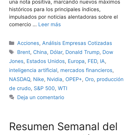
una nota positiva, marcando nuevos máximos
históricos para los principales índices,
impulsados por noticias alentadoras sobre el
comercio …
Leer más
Categorías
Acciones
,
Análisis Empresas Cotizadas
Etiquetas
Brent
,
China
,
Dólar
,
Donald Trump
,
Dow
Jones
,
Estados Unidos
,
Europa
,
FED
,
IA
,
inteligencia artificial
,
mercados financieros
,
NASDAQ
,
Nike
,
Nvidia
,
OPEP+
,
Oro
,
producción
de crudo
,
S&P 500
,
WTI
Deja un comentario
Resumen Semanal del