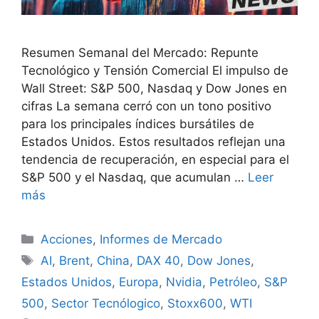
Resumen Semanal del Mercado: Repunte
Tecnológico y Tensión Comercial El impulso de
Wall Street: S&P 500, Nasdaq y Dow Jones en
cifras La semana cerró con un tono positivo
para los principales índices bursátiles de
Estados Unidos. Estos resultados reflejan una
tendencia de recuperación, en especial para el
S&P 500 y el Nasdaq, que acumulan …
Leer
más
Categorías
Acciones
,
Informes de Mercado
Etiquetas
AI
,
Brent
,
China
,
DAX 40
,
Dow Jones
,
Estados Unidos
,
Europa
,
Nvidia
,
Petróleo
,
S&P
500
,
Sector Tecnólogico
,
Stoxx600
,
WTI