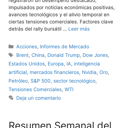
registraron un desempeño destacado,
impulsados por noticias económicas positivas,
avances tecnológicos y el alivio temporal en
ciertas tensiones comerciales. Factores clave
detrás del rally bursátil …
Leer más
Categorías
Acciones
,
Informes de Mercado
Etiquetas
Brent
,
China
,
Donald Trump
,
Dow Jones
,
Estados Unidos
,
Europa
,
IA
,
inteligencia
artificial
,
mercados financieros
,
Nvidia
,
Oro
,
Petróleo
,
S&P 500
,
sector tecnológico
,
Tensiones Comerciales
,
WTI
Deja un comentario
Resumen Semanal del