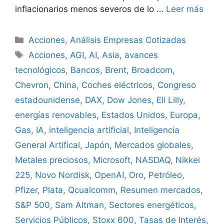
inflacionarios menos severos de lo …
Leer más
Categorías
Acciones
,
Análisis Empresas Cotizadas
Etiquetas
Acciones
,
AGI
,
AI
,
Asia
,
avances
tecnológicos
,
Bancos
,
Brent
,
Broadcom
,
Chevron
,
China
,
Coches eléctricos
,
Congreso
estadounidense
,
DAX
,
Dow Jones
,
Eli Lilly
,
energías renovables
,
Estados Unidos
,
Europa
,
Gas
,
IA
,
inteligencia artificial
,
Inteligencia
General Artifical
,
Japón
,
Mercados globales
,
Metales preciosos
,
Microsoft
,
NASDAQ
,
Nikkei
225
,
Novo Nordisk
,
OpenAI
,
Oro
,
Petróleo
,
Pfizer
,
Plata
,
Qcualcomm
,
Resumen mercados
,
S&P 500
,
Sam Altman
,
Sectores energéticos
,
Servicios Públicos
,
Stoxx 600
,
Tasas de Interés
,