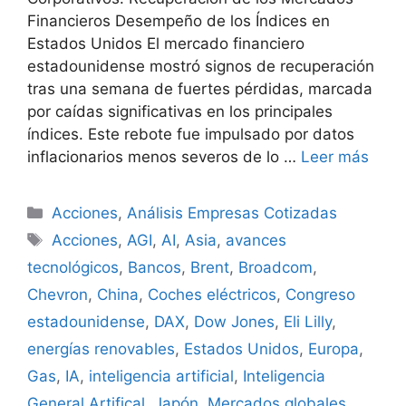
Financieros Desempeño de los Índices en
Estados Unidos El mercado financiero
estadounidense mostró signos de recuperación
tras una semana de fuertes pérdidas, marcada
por caídas significativas en los principales
índices. Este rebote fue impulsado por datos
inflacionarios menos severos de lo …
Leer más
Categorías
Acciones
,
Análisis Empresas Cotizadas
Etiquetas
Acciones
,
AGI
,
AI
,
Asia
,
avances
tecnológicos
,
Bancos
,
Brent
,
Broadcom
,
Chevron
,
China
,
Coches eléctricos
,
Congreso
estadounidense
,
DAX
,
Dow Jones
,
Eli Lilly
,
energías renovables
,
Estados Unidos
,
Europa
,
Gas
,
IA
,
inteligencia artificial
,
Inteligencia
General Artifical
,
Japón
,
Mercados globales
,