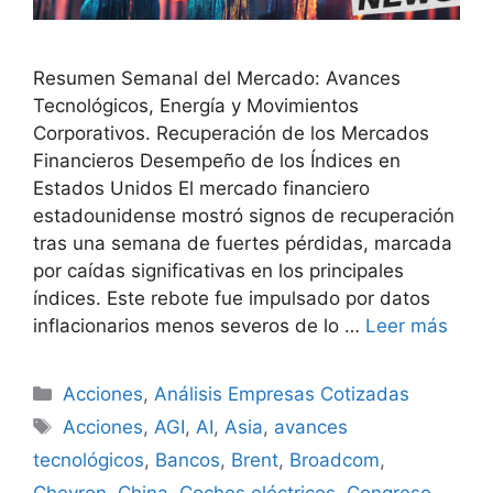
Resumen Semanal del Mercado: Avances
Tecnológicos, Energía y Movimientos
Corporativos. Recuperación de los Mercados
Financieros Desempeño de los Índices en
Estados Unidos El mercado financiero
estadounidense mostró signos de recuperación
tras una semana de fuertes pérdidas, marcada
por caídas significativas en los principales
índices. Este rebote fue impulsado por datos
inflacionarios menos severos de lo …
Leer más
Categorías
Acciones
,
Análisis Empresas Cotizadas
Etiquetas
Acciones
,
AGI
,
AI
,
Asia
,
avances
tecnológicos
,
Bancos
,
Brent
,
Broadcom
,
Chevron
,
China
,
Coches eléctricos
,
Congreso