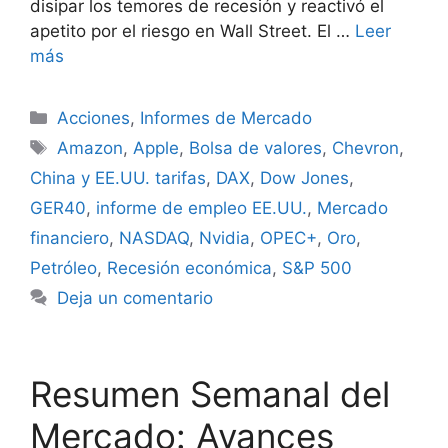
disipar los temores de recesión y reactivó el
apetito por el riesgo en Wall Street. El …
Leer
más
Categorías
Acciones
,
Informes de Mercado
Etiquetas
Amazon
,
Apple
,
Bolsa de valores
,
Chevron
,
China y EE.UU. tarifas
,
DAX
,
Dow Jones
,
GER40
,
informe de empleo EE.UU.
,
Mercado
financiero
,
NASDAQ
,
Nvidia
,
OPEC+
,
Oro
,
Petróleo
,
Recesión económica
,
S&P 500
Deja un comentario
Resumen Semanal del
Mercado: Avances