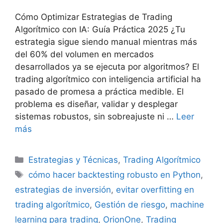
Cómo Optimizar Estrategias de Trading
Algorítmico con IA: Guía Práctica 2025 ¿Tu
estrategia sigue siendo manual mientras más
del 60% del volumen en mercados
desarrollados ya se ejecuta por algoritmos? El
trading algorítmico con inteligencia artificial ha
pasado de promesa a práctica medible. El
problema es diseñar, validar y desplegar
sistemas robustos, sin sobreajuste ni …
Leer
más
Categorías
Estrategias y Técnicas
,
Trading Algorítmico
Etiquetas
cómo hacer backtesting robusto en Python
,
estrategias de inversión
,
evitar overfitting en
trading algorítmico
,
Gestión de riesgo
,
machine
learning para trading
,
OrionOne
,
Trading