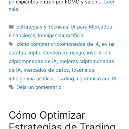
principiantes entran por FOMO y salen …
Leer
más
Categorías
Estrategias y Técnicas
,
IA para Mercados
Financieros
,
Inteligencia Artificial
Etiquetas
cómo comprar criptomonedas de IA
,
evitar
estafas cripto
,
Gestión de riesgo
,
invertir en
criptomonedas de IA
,
mejores criptomonedas
de IA
,
mercados de datos
,
tokens de
inteligencia artificia
,
Trading algorítmico con IA
Deja un comentario
Cómo Optimizar
Estrategias de Trading