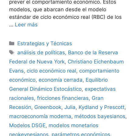
prever el comportamiento económico. Estos
modelos, que abarcan desde el modelo
estándar de ciclo económico real (RBC) de los
…
Leer más
Categorías
Estrategias y Técnicas
Etiquetas
análisis de políticas
,
Banco de la Reserva
Federal de Nueva York
,
Christiano Eichenbaum
Evans
,
ciclo económico real
,
comportamiento
económico
,
economía cerrada
,
Equilibrio
General Dinámico Estocástico
,
expectativas
racionales
,
fricciones financieras
,
Gran
Recesión
,
Greenbook
,
Julia
,
Kydland y Prescott
,
macroeconomía moderna
,
métodos bayesianos
,
Modelos DSGE
,
modelos monetarios
neokeynesianos
,
parámetros económicos
,