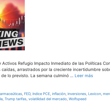
 Activos Refugio Impacto Inmediato de las Políticas Co
aídas, arrastrados por la creciente incertidumbre sobre
 de lo previsto. La semana culminó …
Leer más
farmaceúticas
,
FED
,
índice PCE
,
inflación
,
inversiones
,
Lexicon
,
mer
la
,
Trump tarifas
,
volatilidad del mercado
,
Wolfspeed