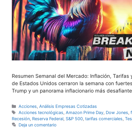
Resumen Semanal del Mercado: Inflación, Tarifas y
de Estados Unidos cerraron la semana con fuertes c
Trump y un panorama inflacionario más desafiante
Categorías
Acciones
,
Análisis Empresas Cotizadas
Etiquetas
Acciones tecnológicas
,
Amazon Prime Day
,
Dow Jones
,
Recesión
,
Reserva Federal
,
S&P 500
,
tarifas comerciales
,
Tes
Deja un comentario