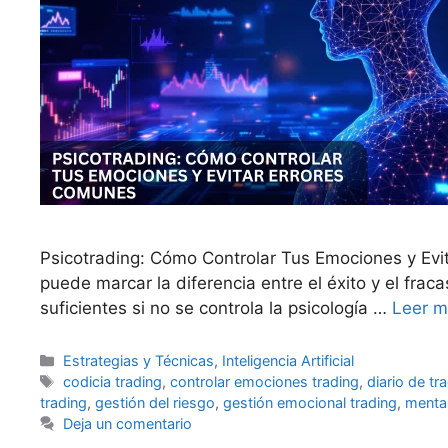
Psicotrading: Cómo Controlar Tus Emociones y Evi
puede marcar la diferencia entre el éxito y el fra
suficientes si no se controla la psicología …
Leer 
Categorías
Estrategias y Técnicas
,
Inteligencia Artificial
Etiquetas
codicia trading
,
controlar emociones trading
,
diario de tr
trading
,
gestión del riesgo
,
gestión emocional trading
,
mental
Deja un comentario