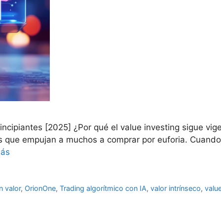
ncipiantes [2025] ¿Por qué el value investing sigue vi
as que empujan a muchos a comprar por euforia. Cuando l
más
n valor
,
OrionOne
,
Trading algorítmico con IA
,
valor intrínseco
,
valu