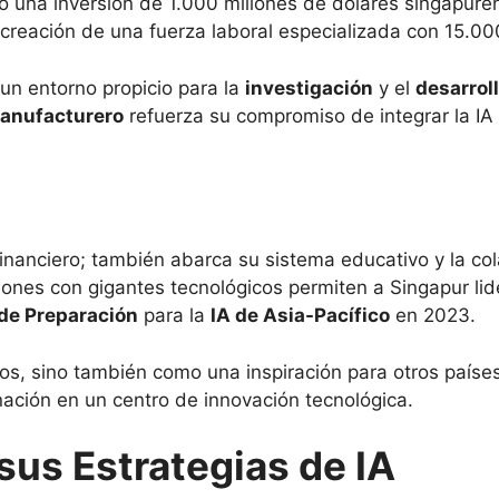
ió una inversión de 1.000 millones de dólares singapur
 creación de una fuerza laboral especializada con 15.00
un entorno propicio para la
investigación
y el
desarrol
anufacturero
refuerza su compromiso de integrar la IA
l financiero; también abarca su sistema educativo y la c
ones con gigantes tecnológicos permiten a Singapur lider
de Preparación
para la
IA de Asia-Pacífico
en 2023.
gros, sino también como una inspiración para otros pa
 nación en un centro de innovación tecnológica.
sus Estrategias de IA