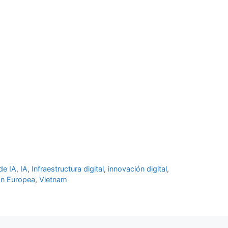
de IA
,
IA
,
Infraestructura digital
,
innovación digital
,
ón Europea
,
Vietnam