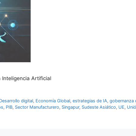
nteligencia Artificial
Desarrollo digital
,
Economía Global
,
estrategias de IA
,
gobernanza 
os
,
PIB
,
Sector Manufacturero
,
Singapur
,
Sudeste Asiático
,
UE
,
Uni