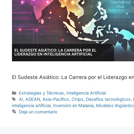
El Sudeste Asiático: La Carrera por el Liderazgo en I
Categorías
Estrategias y Técnicas
,
Inteligencia Artificial
Etiquetas
AI
,
ASEAN
,
Asia-Pacífico
,
Chips
,
Desafíos tecnológicos
,
inteligencia artificial
,
Inversión en Malasia
,
Modelos lingüistic
Deja un comentario