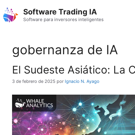
Saltar
Software Trading IA
al
contenido
Software para inversores inteligentes
gobernanza de IA
El Sudeste Asiático: La C
3 de febrero de 2025
por
Ignacio N. Ayago