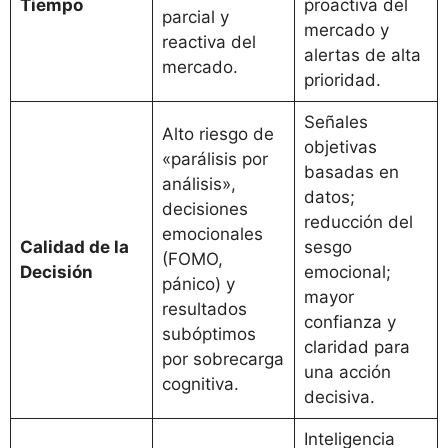
Tiempo
proactiva del
parcial y
mercado y
reactiva del
alertas de alta
mercado.
prioridad.
Señales
Alto riesgo de
objetivas
«parálisis por
basadas en
análisis»,
datos;
decisiones
reducción del
emocionales
Calidad de la
sesgo
(FOMO,
Decisión
emocional;
pánico) y
mayor
resultados
confianza y
subóptimos
claridad para
por sobrecarga
una acción
cognitiva.
decisiva.
Inteligencia