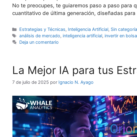
No te preocupes, te guiaremos paso a paso para qu
cuantitativo de última generación, diseñadas par
Categorías
Estrategias y Técnicas
,
Inteligencia Artificial
,
Sin categorí
Etiquetas
análisis de mercado
,
inteligencia artificial
,
invertir en bols
Deja un comentario
La Mejor IA para tus Est
7 de julio de 2025
por
Ignacio N. Ayago