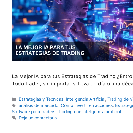
La Mejor IA para tus Estrategias de Trading ¿Entro
Todo trader, sin importar si lleva un día o una d
Categorías
Estrategias y Técnicas
,
Inteligencia Artificial
,
Trading de V
Etiquetas
análisis de mercado
,
Cómo invertir en acciones
,
Estrateg
Software para traders
,
Trading con inteligencia artificial
Deja un comentario