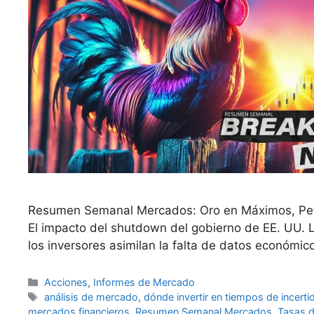
Resumen Semanal Mercados: Oro en Máximos, Petró
El impacto del shutdown del gobierno de EE. UU. L
los inversores asimilan la falta de datos económi
Categorías
Acciones
,
Informes de Mercado
Etiquetas
análisis de mercado
,
dónde invertir en tiempos de incer
mercados financieros
,
Resumen Semanal Mercados
,
Tasas d