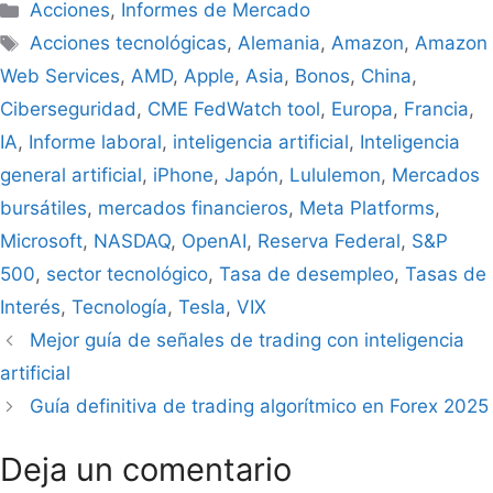
Categorías
Acciones
,
Informes de Mercado
Etiquetas
Acciones tecnológicas
,
Alemania
,
Amazon
,
Amazon
Web Services
,
AMD
,
Apple
,
Asia
,
Bonos
,
China
,
Ciberseguridad
,
CME FedWatch tool
,
Europa
,
Francia
,
IA
,
Informe laboral
,
inteligencia artificial
,
Inteligencia
general artificial
,
iPhone
,
Japón
,
Lululemon
,
Mercados
bursátiles
,
mercados financieros
,
Meta Platforms
,
Microsoft
,
NASDAQ
,
OpenAI
,
Reserva Federal
,
S&P
500
,
sector tecnológico
,
Tasa de desempleo
,
Tasas de
Interés
,
Tecnología
,
Tesla
,
VIX
Mejor guía de señales de trading con inteligencia
artificial
Guía definitiva de trading algorítmico en Forex 2025
Deja un comentario