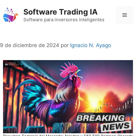
Saltar
Software Trading IA
al
Men
contenido
Software para inversores inteligentes
9 de diciembre de 2024
por
Ignacio N. Ayago
Resumen Semanal del Mercado: Nasdaq y S&P 500 Rompen Récords