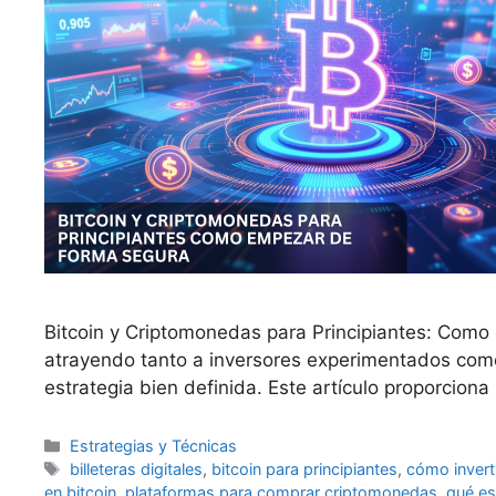
Bitcoin y Criptomonedas para Principiantes: Como
atrayendo tanto a inversores experimentados como
estrategia bien definida. Este artículo proporcion
Categorías
Estrategias y Técnicas
Etiquetas
billeteras digitales
,
bitcoin para principiantes
,
cómo invert
en bitcoin
,
plataformas para comprar criptomonedas
,
qué es