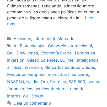
últimas semanas, reflejando la incertidumbre
económica y las decisiones políticas en curso. A
pesar de la ligera caída al cierre de la …
Leer
más
Categorías
Acciones
,
Informes de Mercado
Etiquetas
AI
,
Biotecnología
,
Comercio internacional
,
Dell
,
Dow Jones
,
Economía Global
,
Fondos de
inversión
,
Gilead Sciences
,
IA
,
Intel
,
inteligencia
artificial
,
inversión
,
Mercados Estados Unidos
,
Mercados Europeos
,
mercados financieros
,
NASDAQ
,
Nvidia
,
Oro
,
Petróleo
,
S&P 500
,
sector
farmacéutico
,
semiconductores
,
tasa de
interés
,
Wall Street
Deja un comentario