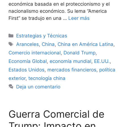
económica basada en el proteccionismo y el
nacionalismo económico. Su lema “America
First” se tradujo en una …
Leer más
Categorías
Estrategias y Técnicas
Etiquetas
Aranceles
,
China
,
China en América Latina
,
Comercio internacional
,
Donald Trump
,
Economía Global
,
economía mundial
,
EE.UU.
,
Estados Unidos
,
mercados financieros
,
política
exterior
,
tecnología china
Deja un comentario
Guerra Comercial de
Trump: Impacto en