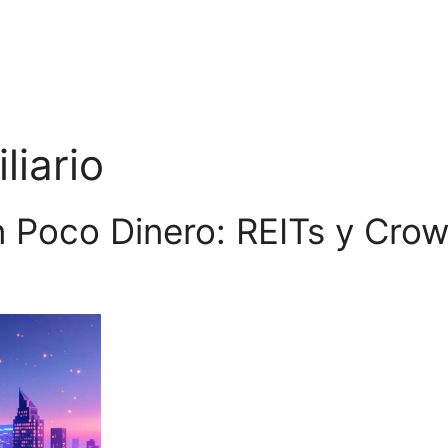
liario
on Poco Dinero: REITs y Cro