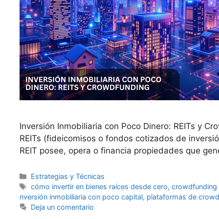
Inversión Inmobiliaria con Poco Dinero: REITs y C
REITs (fideicomisos o fondos cotizados de inversió
REIT posee, opera o financia propiedades que gene
Categorías
Estrategias y Técnicas
Etiquetas
cómo invertir en bienes raíces desde cero
,
crowdfunding i
nversión inmobiliaria con poco capital
,
plataformas de crowdf
Deja un comentario