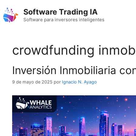
Saltar
Software Trading IA
al
contenido
Software para inversores inteligentes
crowdfunding inmobi
Inversión Inmobiliaria c
9 de mayo de 2025
por
Ignacio N. Ayago