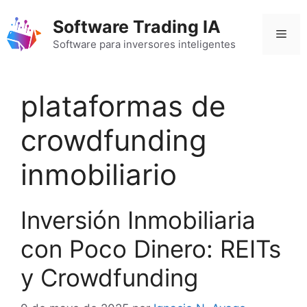
Saltar
Software Trading IA
al
Men
contenido
Software para inversores inteligentes
plataformas de
crowdfunding
inmobiliario
Inversión Inmobiliaria
con Poco Dinero: REITs
y Crowdfunding