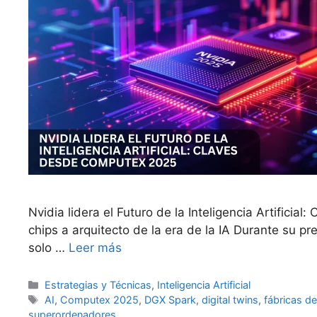
Nvidia lidera el Futuro de la Inteligencia Artificia
chips a arquitecto de la era de la IA Durante su 
solo …
Leer más
Categorías
Estrategias y Técnicas
,
Inteligencia Artificial
Etiquetas
AI
,
Computex 2025
,
DGX Spark
,
digital twins
,
fábricas de
superordenadores