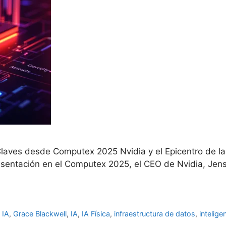
l: Claves desde Computex 2025 Nvidia y el Epicentro de la 
presentación en el Computex 2025, el CEO de Nvidia, Je
 IA
,
Grace Blackwell
,
IA
,
IA Física
,
infraestructura de datos
,
inteligen