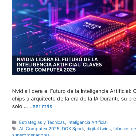
Nvidia lidera el Futuro de la Inteligencia Artificia
chips a arquitecto de la era de la IA Durante su 
solo …
Leer más
Categorías
Estrategias y Técnicas
,
Inteligencia Artificial
Etiquetas
AI
,
Computex 2025
,
DGX Spark
,
digital twins
,
fábricas de
superordenadores