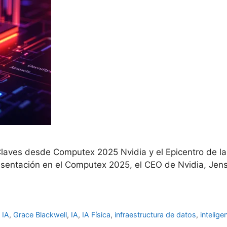
l: Claves desde Computex 2025 Nvidia y el Epicentro de la 
presentación en el Computex 2025, el CEO de Nvidia, Je
 IA
,
Grace Blackwell
,
IA
,
IA Física
,
infraestructura de datos
,
inteligen