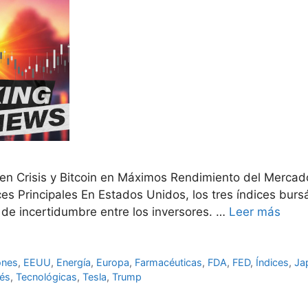
 Crisis y Bitcoin en Máximos Rendimiento del Mercado
 Principales En Estados Unidos, los tres índices bursáti
 de incertidumbre entre los inversores. …
Leer más
ones
,
EEUU
,
Energía
,
Europa
,
Farmacéuticas
,
FDA
,
FED
,
Índices
,
Ja
rés
,
Tecnológicas
,
Tesla
,
Trump