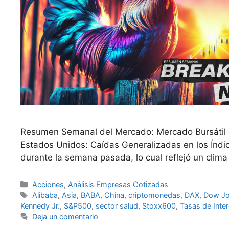
Resumen Semanal del Mercado: Mercado Bursátil en
Estados Unidos: Caídas Generalizadas en los Índices
durante la semana pasada, lo cual reflejó un clima
Categorías
Acciones
,
Análisis Empresas Cotizadas
Etiquetas
Alibaba
,
Asia
,
BABA
,
China
,
criptomonedas
,
DAX
,
Dow J
Kennedy Jr.
,
S&P500
,
sector salud
,
Stoxx600
,
Tasas de Inte
Deja un comentario