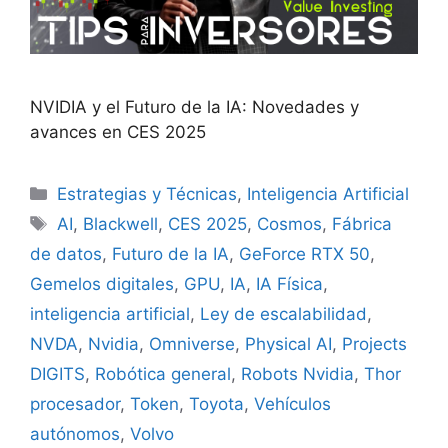
NVIDIA y el Futuro de la IA: Novedades y
avances en CES 2025
Categorías
Estrategias y Técnicas
,
Inteligencia Artificial
Etiquetas
AI
,
Blackwell
,
CES 2025
,
Cosmos
,
Fábrica
de datos
,
Futuro de la IA
,
GeForce RTX 50
,
Gemelos digitales
,
GPU
,
IA
,
IA Física
,
inteligencia artificial
,
Ley de escalabilidad
,
NVDA
,
Nvidia
,
Omniverse
,
Physical AI
,
Projects
DIGITS
,
Robótica general
,
Robots Nvidia
,
Thor
procesador
,
Token
,
Toyota
,
Vehículos
autónomos
,
Volvo