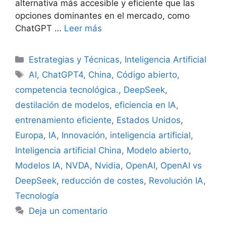
alternativa más accesible y eficiente que las
opciones dominantes en el mercado, como
ChatGPT …
Leer más
Categorías
Estrategias y Técnicas
,
Inteligencia Artificial
Etiquetas
AI
,
ChatGPT4
,
China
,
Código abierto
,
competencia tecnológica.
,
DeepSeek
,
destilación de modelos
,
eficiencia en IA
,
entrenamiento eficiente
,
Estados Unidos
,
Europa
,
IA
,
Innovación
,
inteligencia artificial
,
Inteligencia artificial China
,
Modelo abierto
,
Modelos IA
,
NVDA
,
Nvidia
,
OpenAI
,
OpenAI vs
DeepSeek
,
reducción de costes
,
Revolución IA
,
Tecnología
Deja un comentario