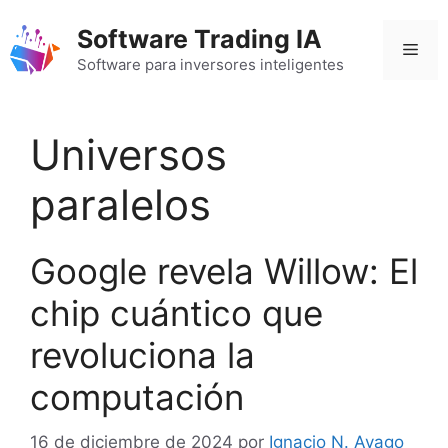
Saltar
Software Trading IA
al
Men
contenido
Software para inversores inteligentes
Universos
paralelos
Google revela Willow: El
chip cuántico que
revoluciona la
computación
16 de diciembre de 2024
por
Ignacio N. Ayago