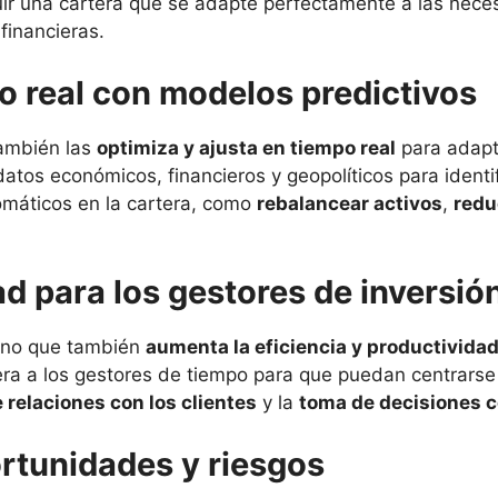
uir una cartera que se adapte perfectamente a las neces
financieras.
o real con modelos predictivos
también las
optimiza y ajusta en tiempo real
para adapt
tos económicos, financieros y geopolíticos para identi
tomáticos en la cartera, como
rebalancear activos
,
redu
ad para los gestores de inversió
 sino que también
aumenta la eficiencia y productividad
libera a los gestores de tiempo para que puedan centrars
 relaciones con los clientes
y la
toma de decisiones 
rtunidades y riesgos