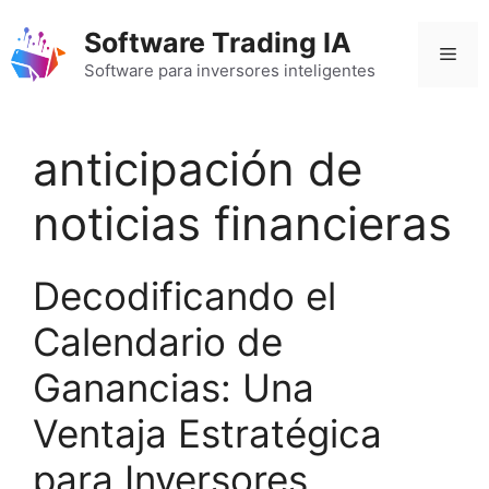
Saltar
Software Trading IA
al
Men
contenido
Software para inversores inteligentes
anticipación de
noticias financieras
Decodificando el
Calendario de
Ganancias: Una
Ventaja Estratégica
para Inversores