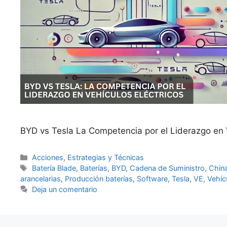
BYD vs Tesla La Competencia por el Liderazgo en V
Categorías
Acciones
,
Estrategias y Técnicas
Etiquetas
Batería Blade
,
Baterías
,
BYD
,
Cadena de Suministro
,
Chin
arancelarias
,
Producción baterías
,
Software
,
Tesla
,
VE
,
Vehíc
Deja un comentario