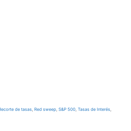
Recorte de tasas
,
Red sweep
,
S&P 500
,
Tasas de Interés
,