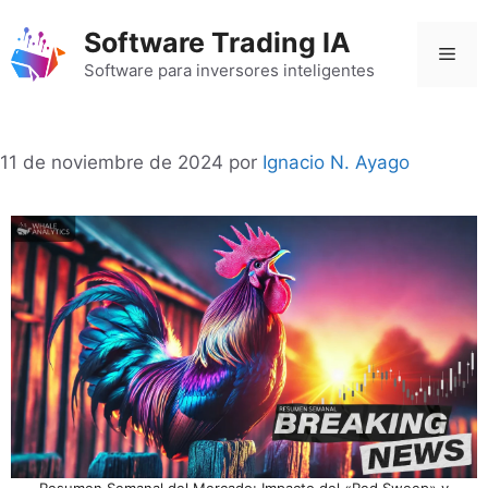
Saltar
Software Trading IA
al
Men
contenido
Software para inversores inteligentes
11 de noviembre de 2024
por
Ignacio N. Ayago
Resumen Semanal del Mercado: Impacto del «Red Sweep» y