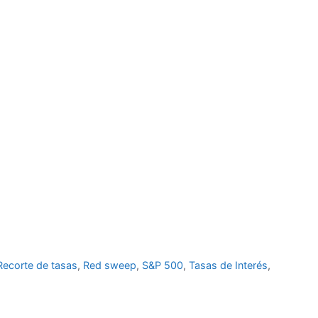
Recorte de tasas
,
Red sweep
,
S&P 500
,
Tasas de Interés
,