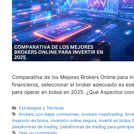
Comparativa de los Mejores Brokers Online para inv
financieros, seleccionar el broker adecuado es es
para operar en bolsa en 2025. ¿Qué Aspectos con
Categorías
Estrategias y Técnicas
Etiquetas
brokers con bajas comisiones
,
brokers copytrading
,
bro
inversión en bolsa
,
inversión online segura
,
invertir en bolsa
plataformas de trading
,
plataformas de trading para principi
Deja un comentario