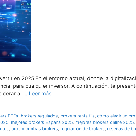
ertir en 2025 En el entorno actual, donde la digitalizac
encial para cualquier inversor. A continuación, te pres
siderar al …
Leer más
kers ETFs
,
brokers regulados
,
brokers renta fija
,
cómo elegir un bro
 2025
,
mejores brokers España 2025
,
mejores brokers online 2025
antes
,
pros y contras brokers
,
regulación de brokers
,
reseñas de b