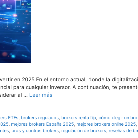
ertir en 2025 En el entorno actual, donde la digitalizac
encial para cualquier inversor. A continuación, te pres
siderar al …
Leer más
kers ETFs
,
brokers regulados
,
brokers renta fija
,
cómo elegir un bro
 2025
,
mejores brokers España 2025
,
mejores brokers online 2025
antes
,
pros y contras brokers
,
regulación de brokers
,
reseñas de b