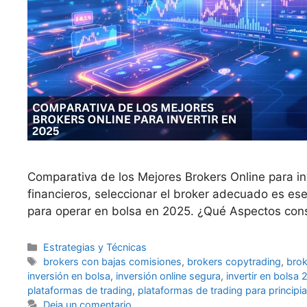
Comparativa de los Mejores Brokers Online para inv
financieros, seleccionar el broker adecuado es es
para operar en bolsa en 2025. ¿Qué Aspectos con
Categorías
Estrategias y Técnicas
Etiquetas
brokers con bajas comisiones
,
brokers copytrading
,
bro
inversión en bolsa
,
inversión online segura
,
invertir en bolsa
plataformas de trading
,
plataformas de trading para principi
Deja un comentario