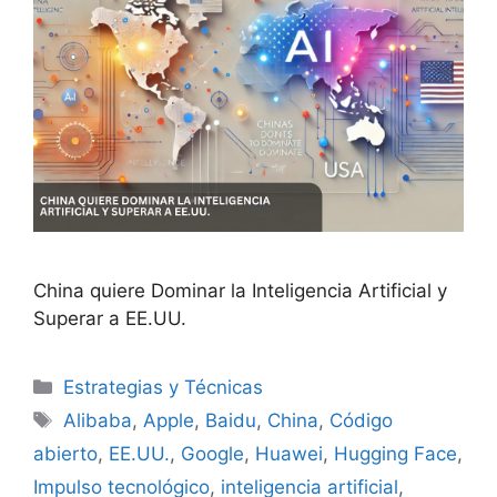
China quiere Dominar la Inteligencia Artificial y
Superar a EE.UU.
Categorías
Estrategias y Técnicas
Etiquetas
Alibaba
,
Apple
,
Baidu
,
China
,
Código
abierto
,
EE.UU.
,
Google
,
Huawei
,
Hugging Face
,
Impulso tecnológico
,
inteligencia artificial
,