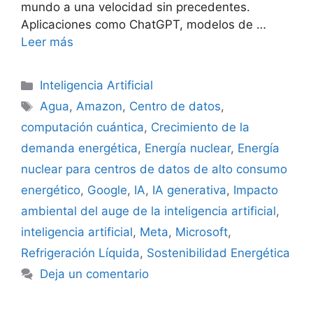
mundo a una velocidad sin precedentes.
Aplicaciones como ChatGPT, modelos de …
Leer más
Categorías
Inteligencia Artificial
Etiquetas
Agua
,
Amazon
,
Centro de datos
,
computación cuántica
,
Crecimiento de la
demanda energética
,
Energía nuclear
,
Energía
nuclear para centros de datos de alto consumo
energético
,
Google
,
IA
,
IA generativa
,
Impacto
ambiental del auge de la inteligencia artificial
,
inteligencia artificial
,
Meta
,
Microsoft
,
Refrigeración Líquida
,
Sostenibilidad Energética
Deja un comentario