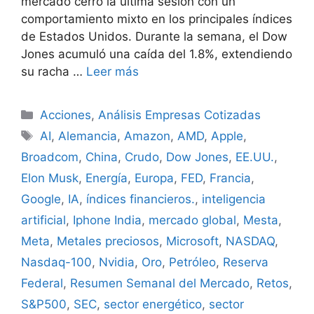
mercado cerró la última sesión con un
comportamiento mixto en los principales índices
de Estados Unidos. Durante la semana, el Dow
Jones acumuló una caída del 1.8%, extendiendo
su racha …
Leer más
Categorías
Acciones
,
Análisis Empresas Cotizadas
Etiquetas
AI
,
Alemancia
,
Amazon
,
AMD
,
Apple
,
Broadcom
,
China
,
Crudo
,
Dow Jones
,
EE.UU.
,
Elon Musk
,
Energía
,
Europa
,
FED
,
Francia
,
Google
,
IA
,
índices financieros.
,
inteligencia
artificial
,
Iphone India
,
mercado global
,
Mesta
,
Meta
,
Metales preciosos
,
Microsoft
,
NASDAQ
,
Nasdaq-100
,
Nvidia
,
Oro
,
Petróleo
,
Reserva
Federal
,
Resumen Semanal del Mercado
,
Retos
,
S&P500
,
SEC
,
sector energético
,
sector